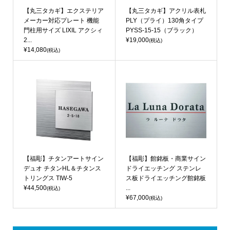
【丸三タカギ】エクステリア
【丸三タカギ】アクリル表札
メーカー対応プレート 機能
PLY（プライ）130角タイプ
門柱用サイズ LIXIL アクシィ
PYSS-15-15（ブラック）
2...
¥19,000
(税込)
¥14,080
(税込)
【福彫】チタンアートサイン
【福彫】館銘板・商業サイン
デュオ チタンHL＆チタンス
ドライエッチング ステンレ
トリングス TIW-5
ス板ドライエッチング館銘板
¥44,500
...
(税込)
¥67,000
(税込)