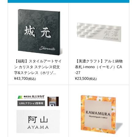
【福彫】スタイルアートサイ
【美濃クラフト】アルミ鋳物
ン カリスタ ステンレス切文
表札 i-mono（イーモノ）CA
字&ステンレス（ホリゾ...
-27
¥43,700
¥23,500
(税込)
(税込)