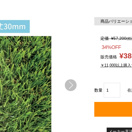
商品バリエーション
定価
¥57,200
(税
34%OFF
¥38
販売価格
￥11,000以上購入
数量
在
メーカー直