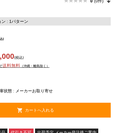
0
(0件)
 : 1パターン
込)
,000
(税込)
送料無料
で
（沖縄・離島除く）
庫状態 : メーカーお取り寄せ
送品
代引き不可
出荷予定 メーカー発注後ご案内