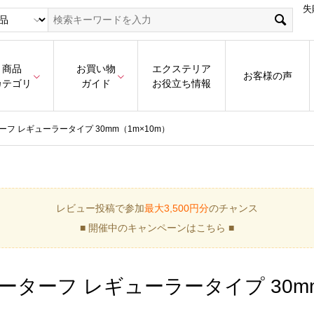
失
商品
お買い物
エクステリア
お客様の声
カテゴリ
ガイド
お役立ち情報
フ レギューラータイプ 30mm（1m×10m）
レビュー投稿で参加
最大3,500円分
のチャンス
■ 開催中のキャンペーンはこちら ■
ターフ レギューラータイプ 30mm