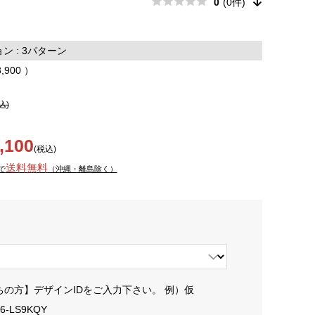
0
(0件)
 : 3パターン
3,900 ）
込)
,100
(税込)
送料無料
で
（沖縄・離島除く）
ちの方】デザインIDをご入力下さい。 例）仮
06-LS9KQY