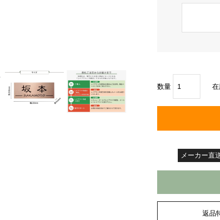
数量
在
メーカー直
返品