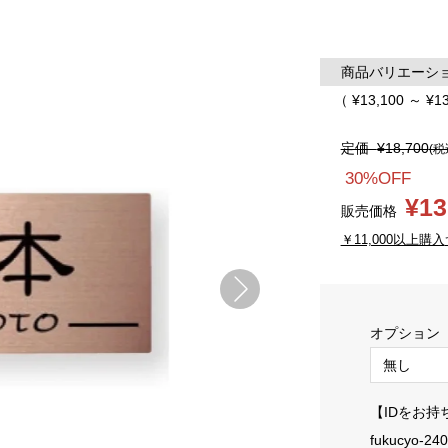
商品バリエーション
（ ¥13,100 ～ ¥1
定価
¥18,700
(税
30%OFF
¥13
販売価格
￥11,000以上購入
オプション
【IDをお持
fukucyo-24