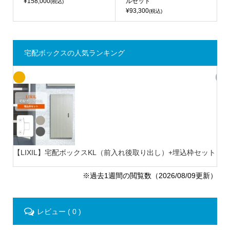
¥158,000
ルセット
(税込)
¥93,300
(税込)
宅配ボックスの人気ランキング
【LIXIL】宅配ボックスKL（前入れ後取り出し）+埋込枠セット
【L
※過去1週間の閲覧数（2026/08/09更新）
レビュー ( 0 )