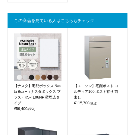
この商品を見ている人はこちらもチェック
【ナスタ】宅配ボックス Nas
【ユニソン】宅配ポスト コ
ta Box +（ナスタボックス プ
ルディア100 ポスト有り 前
ラス）KS-TL06NP 壁埋込タ
出し
イプ
¥115,700
(税込)
¥59,400
(税込)