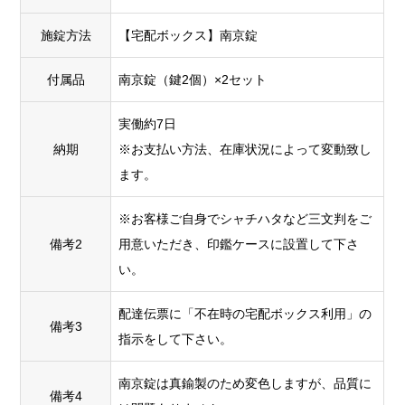
施錠方法
【宅配ボックス】南京錠
付属品
南京錠（鍵2個）×2セット
実働約7日
納期
※お支払い方法、在庫状況によって変動致し
ます。
※お客様ご自身でシャチハタなど三文判をご
備考2
用意いただき、印鑑ケースに設置して下さ
い。
配達伝票に「不在時の宅配ボックス利用」の
備考3
指示をして下さい。
南京錠は真鍮製のため変色しますが、品質に
備考4