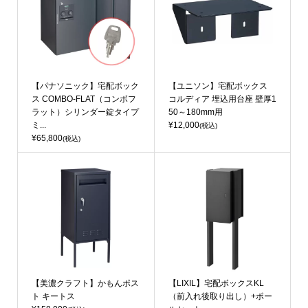
【パナソニック】宅配ボック
【ユニソン】宅配ボックス
ス COMBO-FLAT（コンボフ
コルディア 埋込用台座 壁厚1
ラット）シリンダー錠タイプ
50～180mm用
ミ...
¥12,000
(税込)
¥65,800
(税込)
【美濃クラフト】かもんポス
【LIXIL】宅配ボックスKL
ト キートス
（前入れ後取り出し）+ポー