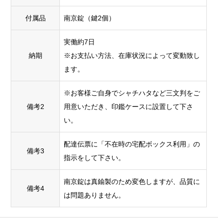
付属品
南京錠（鍵2個）
実働約7日
納期
※お支払い方法、在庫状況によって変動致し
ます。
※お客様ご自身でシャチハタなど三文判をご
備考2
用意いただき、印鑑ケースに設置して下さ
い。
配達伝票に「不在時の宅配ボックス利用」の
備考3
指示をして下さい。
南京錠は真鍮製のため変色しますが、品質に
備考4
は問題ありません。