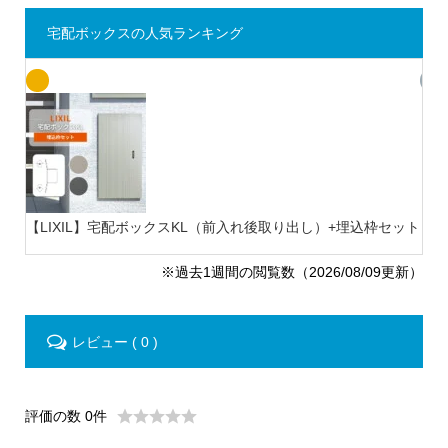
宅配ボックスの人気ランキング
【LIXIL】宅配ボックスKL（前入れ後取り出し）+埋込枠セット
【L
※過去1週間の閲覧数（2026/08/09更新）
レビュー ( 0 )
評価の数 0件