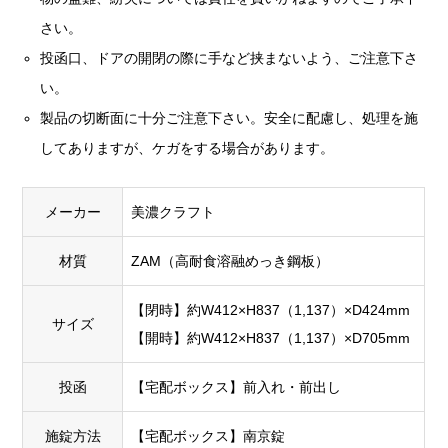
さい。
投函口、ドアの開閉の際に手など挟まないよう、ご注意下さ
い。
製品の切断面に十分ご注意下さい。安全に配慮し、処理を施
してありますが、ケガをする場合があります。
メーカー
美濃クラフト
材質
ZAM（高耐食溶融めっき鋼板）
【閉時】約W412×H837（1,137）×D424mm
サイズ
【開時】約W412×H837（1,137）×D705mm
投函
【宅配ボックス】前入れ・前出し
施錠方法
【宅配ボックス】南京錠