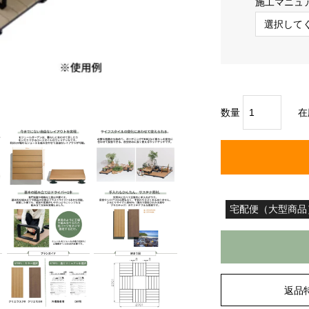
施工マニュ
数量
在
宅配便（大型商品
返品