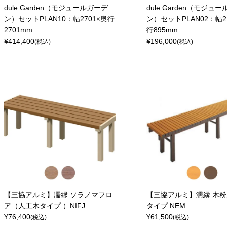
dule Garden（モジュールガーデ
dule Garden（モジュ
ン）セットPLAN10：幅2701×奥行
ン）セットPLAN02：幅2,
2701mm
行895mm
¥414,400
¥196,000
(税込)
(税込)
【三協アルミ】濡縁 ソラノマフロ
【三協アルミ】濡縁 木
ア（人工木タイプ ）NIFJ
タイプ NEM
¥76,400
¥61,500
(税込)
(税込)