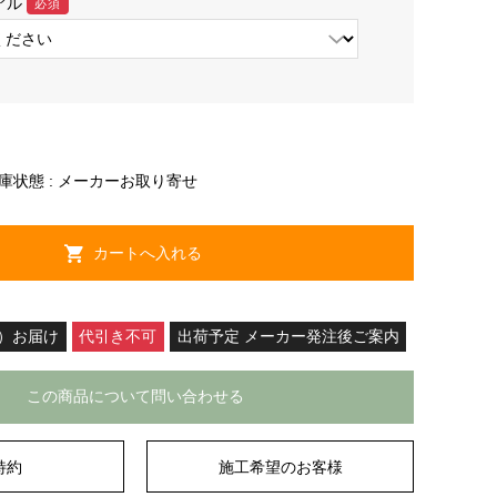
アル
必須
庫状態 : メーカーお取り寄せ
）お届け
代引き不可
出荷予定 メーカー発注後ご案内
この商品について問い合わせる
特約
施工希望のお客様