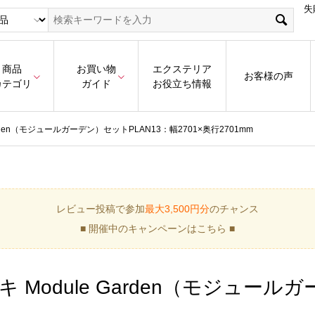
失
商品
お買い物
エクステリア
お客様の声
カテゴリ
ガイド
お役立ち情報
Garden（モジュールガーデン）セットPLAN13：幅2701×奥行2701mm
レビュー投稿で参加
最大3,500円分
のチャンス
■ 開催中のキャンペーンはこちら ■
キ Module Garden（モジュー