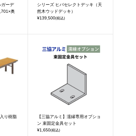
ールガーデ
シリーズ ヒバセレクトデッキ（天
701×奥
然木ウッドデッキ）
¥139,500
(税込)
粉入り樹脂
【三協アルミ】濡縁専用オプショ
ン 束固定金具セット
¥1,650
(税込)