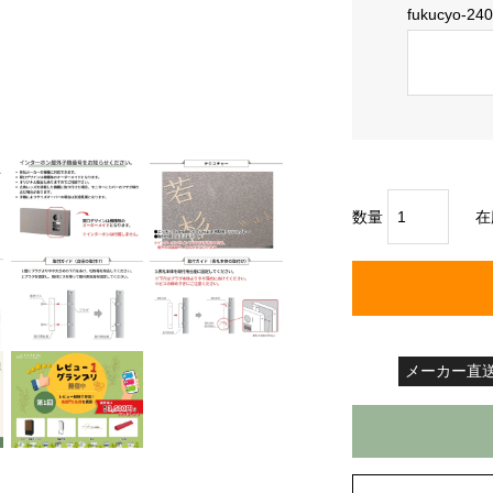
fukucyo-24
数量
在
メーカー直