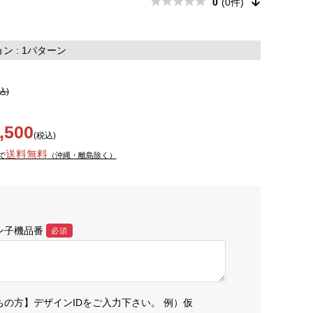
0
(0件)
 : 1パターン
込)
,500
(税込)
送料無料
で
（沖縄・離島除く）
ン子機品番
必須
ちの方】デザインIDをご入力下さい。 例）仮