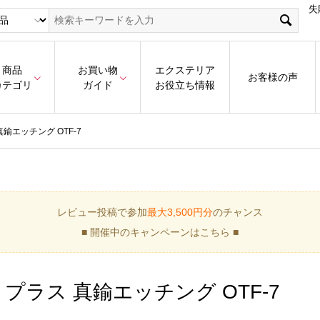
失
商品
お買い物
エクステリア
お客様の声
カテゴリ
ガイド
お役立ち情報
鍮エッチング OTF-7
レビュー投稿で参加
最大3,500円分
のチャンス
■ 開催中のキャンペーンはこちら ■
ラス 真鍮エッチング OTF-7