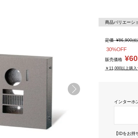
商品バリエーション
定価
¥86,900
(税
30%OFF
¥60
販売価格
￥11,000以上購入
インターホ
【IDをお持