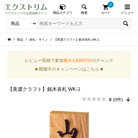
0
メニュー
検索
商品カテゴリ
カート
商品
表札・サイン
【美濃クラフト】銘木表札 WK-1
レビュー投稿で参加
最大3,500円分
のチャンス
■ 開催中のキャンペーンはこちら ■
【美濃クラフト】銘木表札 WK-1
0
(0件)