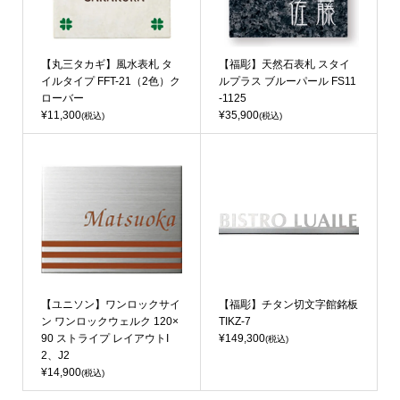
【丸三タカギ】風水表札 タ
【福彫】天然石表札 スタイ
イルタイプ FFT-21（2色）ク
ルプラス ブルーパール FS11
ローバー
-1125
¥11,300
¥35,900
(税込)
(税込)
【ユニソン】ワンロックサイ
【福彫】チタン切文字館銘板
ン ワンロックウェルク 120×
TIKZ-7
90 ストライプ レイアウトI
¥149,300
(税込)
2、J2
¥14,900
(税込)