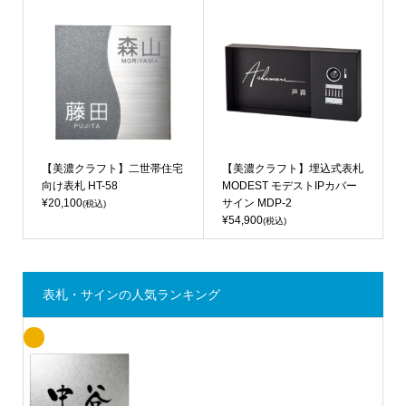
【美濃クラフト】二世帯住宅
【美濃クラフト】埋込式表札
向け表札 HT-58
MODEST モデストIPカバー
¥20,100
サイン MDP-2
(税込)
¥54,900
(税込)
表札・サインの人気ランキング