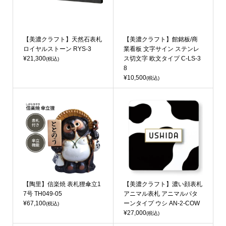
【美濃クラフト】天然石表札
【美濃クラフト】館銘板/商
ロイヤルストーン RYS-3
業看板 文字サイン ステンレ
¥21,300
ス切文字 欧文タイプ C-LS-3
(税込)
8
¥10,500
(税込)
【陶里】信楽焼 表札狸傘立1
【美濃クラフト】濃い顔表札
7号 TH049-05
アニマル表札 アニマルパタ
¥67,100
ーンタイプ ウシ AN-2-COW
(税込)
¥27,000
(税込)