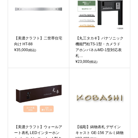
【美濃クラフト】二世帯住宅
【丸三タカギ】パナソニック
向け HT-88
機能門柱TS-1型・カメラド
¥35,000
アホンパネルMD-1型対応表
(税込)
札 ...
¥23,000
(税込)
【美濃クラフト】ウォールア
【福彫】鋳物表札 デザイン
ート表札 LEDインターホン
キャスト GE-156 アルミ鋳物