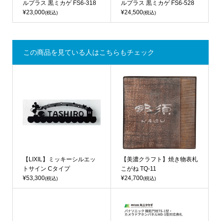
ルプラス 黒ミカゲ FS6-318
ルプラス 黒ミカゲ FS6-528
¥23,000
¥24,500
(税込)
(税込)
この商品を見ている人はこちらもチェック
【LIXIL】ミッキーシルエッ
【美濃クラフト】焼き物表札
トサイン Cタイプ
こがね TQ-11
¥53,300
¥24,700
(税込)
(税込)