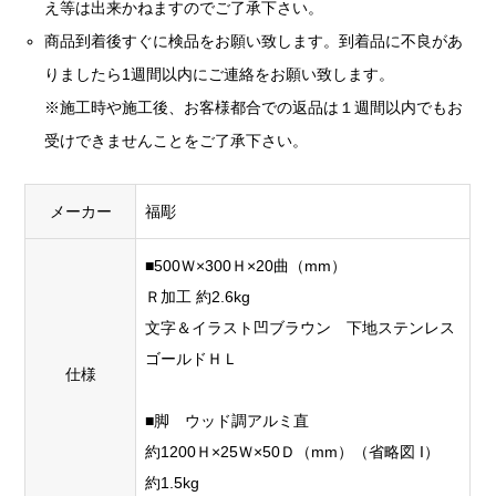
え等は出来かねますのでご了承下さい。
商品到着後すぐに検品をお願い致します。到着品に不良があ
りましたら1週間以内にご連絡をお願い致します。
※施工時や施工後、お客様都合での返品は１週間以内でもお
受けできませんことをご了承下さい。
メーカー
福彫
■500Ｗ×300Ｈ×20曲（mm）
Ｒ加工 約2.6kg
文字＆イラスト凹ブラウン 下地ステンレス
ゴールドＨＬ
仕様
■脚 ウッド調アルミ直
約1200Ｈ×25Ｗ×50Ｄ（mm）（省略図 I）
約1.5kg