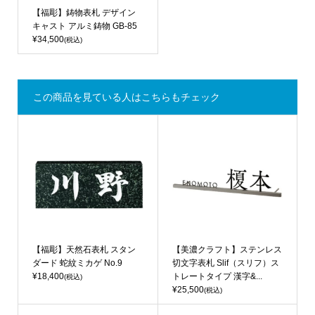
【福彫】鋳物表札 デザイン
キャスト アルミ鋳物 GB-85
¥34,500
(税込)
この商品を見ている人はこちらもチェック
【福彫】天然石表札 スタン
【美濃クラフト】ステンレス
ダード 蛇紋ミカゲ No.9
切文字表札 Slif（スリフ）ス
¥18,400
トレートタイプ 漢字&...
(税込)
¥25,500
(税込)