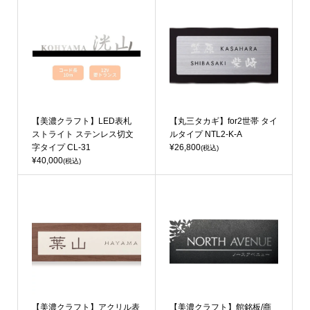
【美濃クラフト】LED表札
【丸三タカギ】for2世帯 タイ
ストライト ステンレス切文
ルタイプ NTL2-K-A
字タイプ CL-31
¥26,800
(税込)
¥40,000
(税込)
【美濃クラフト】アクリル表
【美濃クラフト】館銘板/商