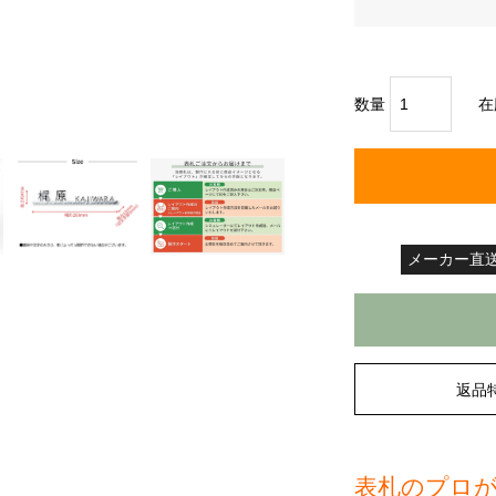
数量
在
メーカー直
返品
表札のプロが