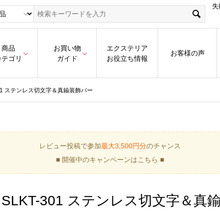
失
商品
お買い物
エクステリア
お客様の声
カテゴリ
ガイド
お役立ち情報
301 ステンレス切文字＆真鍮装飾バー
レビュー投稿で参加
最大3,500円分
のチャンス
■ 開催中のキャンペーンはこちら ■
SLKT-301 ステンレス切文字＆真