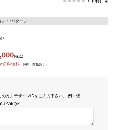
0
(0件)
 : 1パターン
込)
,000
(税込)
送料無料
で
（沖縄・離島除く）
ちの方】デザインIDをご入力下さい。 例）仮
06-LS9KQY