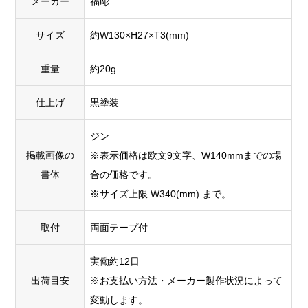
メーカー
福彫
サイズ
約W130×H27×T3(mm)
重量
約20g
仕上げ
黒塗装
ジン
掲載画像の
※表示価格は欧文9文字、W140mmまでの場
書体
合の価格です。
※サイズ上限 W340(mm) まで。
取付
両面テープ付
実働約12日
出荷目安
※お支払い方法・メーカー製作状況によって
変動します。