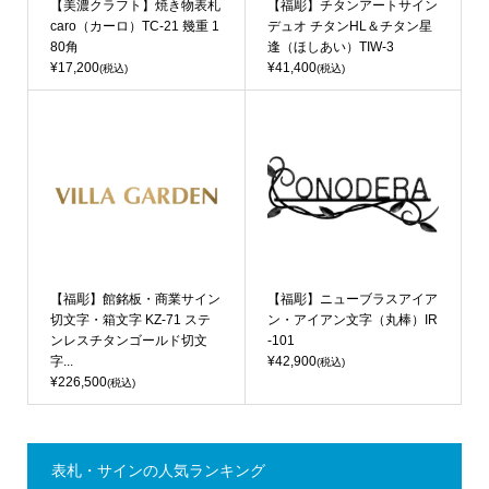
【美濃クラフト】焼き物表札
【福彫】チタンアートサイン
caro（カーロ）TC-21 幾重 1
デュオ チタンHL＆チタン星
80角
逢（ほしあい）TIW-3
¥17,200
¥41,400
(税込)
(税込)
【福彫】館銘板・商業サイン
【福彫】ニューブラスアイア
切文字・箱文字 KZ-71 ステ
ン・アイアン文字（丸棒）IR
ンレスチタンゴールド切文
-101
字...
¥42,900
(税込)
¥226,500
(税込)
表札・サインの人気ランキング