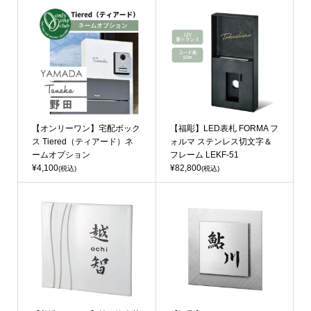
【オンリーワン】宅配ボック
【福彫】LED表札 FORMA フ
ス Tiered（ティアード）ネ
ォルマ ステンレス切文字＆
ームオプション
フレーム LEKF-51
¥4,100
¥82,800
(税込)
(税込)