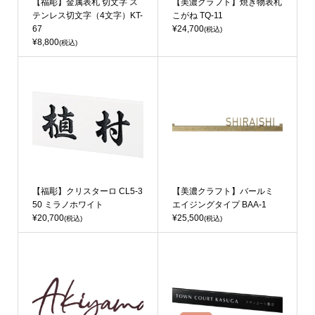
【福彫】金属表札 切文字 ス
【美濃クラフト】焼き物表札
テンレス切文字（4文字）KT-
こがね TQ-11
67
¥24,700
(税込)
¥8,800
(税込)
【福彫】クリスターロ CL5-3
【美濃クラフト】バールミ
50 ミラノホワイト
エイジングタイプ BAA-1
¥20,700
¥25,500
(税込)
(税込)