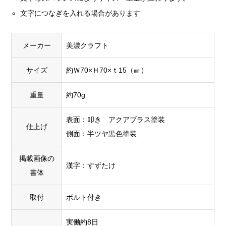
文字につなぎを入れる場合があります
メーカー
美濃クラフト
サイズ
約Ｗ70×Ｈ70×ｔ15（㎜）
重量
約70g
表面：叩き アクアブラス塗装
仕上げ
側面：半ツヤ黒色塗装
掲載画像の
漢字：すずたけ
書体
取付
ボルト付き
実働約8日