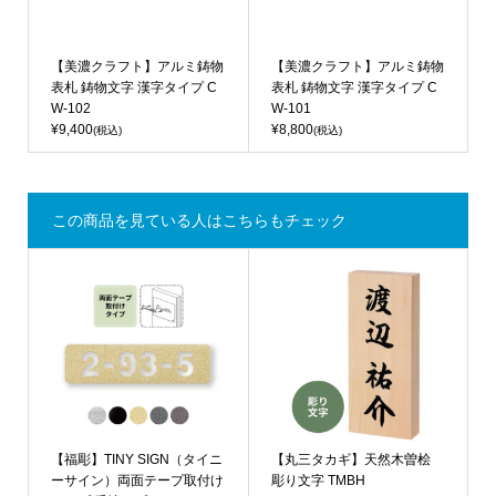
【美濃クラフト】アルミ鋳物
【美濃クラフト】アルミ鋳物
表札 鋳物文字 漢字タイプ C
表札 鋳物文字 漢字タイプ C
W-102
W-101
¥9,400
¥8,800
(税込)
(税込)
この商品を見ている人はこちらもチェック
【福彫】TINY SIGN（タイニ
【丸三タカギ】天然木曽桧
ーサイン）両面テープ取付け
彫り文字 TMBH