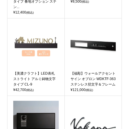
タイプ 番地オプション ステ
¥8,500
(税込)
ン...
¥12,400
(税込)
【美濃クラフト】LED表札
【福彫】ウォールアクセント
ストライト アルミ鋳物文字
サイン オブロン WDKTF-363
タイプ CL-9
ステンレス切文字＆フレーム
¥42,700
¥121,000
(税込)
(税込)