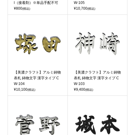
l（接着剤）※単品手配不可
W-105
¥800
¥10,700
(税込)
(税込)
【美濃クラフト】アルミ鋳物
【美濃クラフト】アルミ鋳物
表札 鋳物文字 漢字タイプ C
表札 鋳物文字 漢字タイプ C
W-104
W-103
¥10,100
¥9,400
(税込)
(税込)