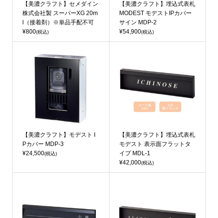
【美濃クラフト】セメダイン
【美濃クラフト】埋込式表札
株式会社製 スーパーXG 20m
MODEST モデストIPカバー
l（接着剤）※単品手配不可
サイン MDP-2
¥800
¥54,900
(税込)
(税込)
【美濃クラフト】モデスト I
【美濃クラフト】埋込式表札
Pカバー MDP-3
モデスト 表示面フラットタ
¥24,500
イプ MDL-1
(税込)
¥42,000
(税込)