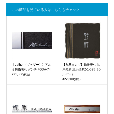
この商品を見ている人はこちらもチェック
【gather（ギャザー）】アル
【丸三タカギ】磁器表札 温
ミ鋳物表札 ダンテ FGDA-74
戸知新 清水焼 KZ-1-595（シ
¥21,500
ルバー）
(税込)
¥22,300
(税込)