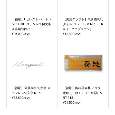
【福彫】Fセレクト バートン
【美濃クラフト】焼き物表札
SLKT-301 ステンレス切文字
タイル+ステンレス MP-33-IK
＆真鍮装飾バー
U（イクエブラウン）
¥25,000
¥18,400
(税込)
(税込)
【福彫】金属表札 切文字 ス
【福彫】陶磁器表札 アリタ
テンレス切文字 KT-53
琥珀（こはく）（白金彩）A
¥33,800
RT-315
(税込)
¥24,500
(税込)