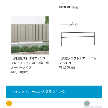
（...
¥100,100
(税込)
【四国化成】形材フェンス
【美濃クラフト】アートライ
クレディフェンスHG7型（縦
ン ATL-N
ルーバータイプ）
¥21,600
(税込)
¥18,300
(税込)
フェンス・ポールの人気ランキング