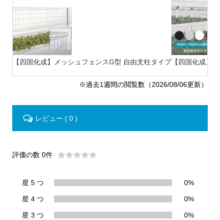
【四国化成】メッシュフェンスG型 自由支柱タイプ
【四国化成】ス
※過去1週間の閲覧数（2026/08/06更新）
レビュー ( 0 )
評価の数 0件
星 5 つ
0%
星 4 つ
0%
星 3 つ
0%