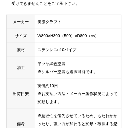
受けできませんことをご了承下さい。
メーカー
美濃クラフト
サイズ
W800×H300（500）×D800（㎜）
素材
ステンレス□10パイプ
半ツヤ黒色塗装
加工
※シルバー塗装も選択可能です。
実働約10日
出荷目安
※お支払い方法・メーカー製作状況によって
変動します。
※意匠性を優先させているため、もたれかか
備考
ったり、強い力が加わると変形・破損する恐