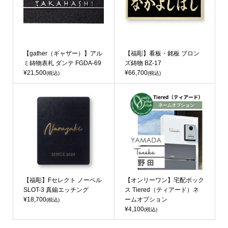
【gather（ギャザー）】アル
【福彫】看板・銘板 ブロン
ミ鋳物表札 ダンテ FGDA-69
ズ鋳物 BZ-17
¥21,500
¥66,700
(税込)
(税込)
【福彫】Fセレクト ノーベル
【オンリーワン】宅配ボック
SLOT-3 真鍮エッチング
ス Tiered（ティアード）ネ
¥18,700
ームオプション
(税込)
¥4,100
(税込)