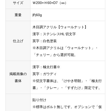
サイズ
Ｗ200×Ｈ60×D7（㎜）
重量
約60g
木目調アクリル【ウォールナット】
漢字：ステンレスHL 切文字
仕上げ
英字：白色塗装
※木目調アクリルは「ウォールナット」・
「チェリー」から選択可能。
漢字：極太行書※
掲載画像の
英字：ガウディ
書体
※切文字書体は、「けやき明朝」・「極太行
書」・「クレー」・「すずたけ」限定です。
貼り付け
※標準はボルト無しです。オプションで「仮