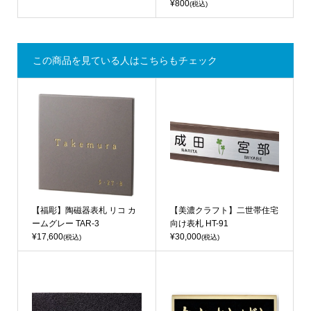
¥800
(税込)
この商品を見ている人はこちらもチェック
【福彫】陶磁器表札 リコ カ
【美濃クラフト】二世帯住宅
ームグレー TAR-3
向け表札 HT-91
¥17,600
¥30,000
(税込)
(税込)