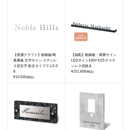
【美濃クラフト】館銘板/商
【福彫】館銘板・商業サイン
業看板 文字サイン ステンレ
LEDサイン100V KZS-3 ステ
ス切文字 欧文タイプ C-LS-3
ンレス切抜き
8
¥151,600
(税込)
¥10,500
(税込)