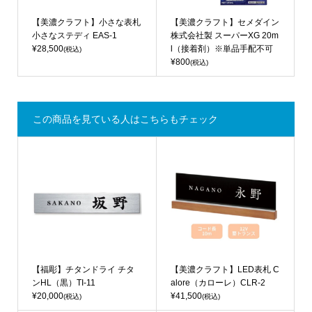
【美濃クラフト】小さな表札
【美濃クラフト】セメダイン
小さなステディ EAS-1
株式会社製 スーパーXG 20m
¥28,500
l（接着剤）※単品手配不可
(税込)
¥800
(税込)
この商品を見ている人はこちらもチェック
【福彫】チタンドライ チタ
【美濃クラフト】LED表札 C
ンHL（黒）TI-11
alore（カローレ）CLR-2
¥20,000
¥41,500
(税込)
(税込)