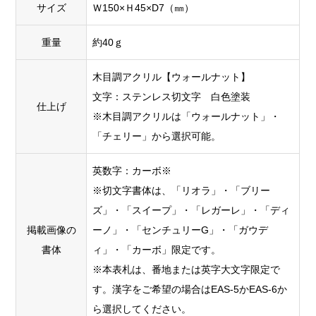
サイズ
Ｗ150×Ｈ45×D7（㎜）
重量
約40ｇ
木目調アクリル【ウォールナット】
文字：ステンレス切文字 白色塗装
仕上げ
※木目調アクリルは「ウォールナット」・
「チェリー」から選択可能。
英数字：カーボ※
※切文字書体は、「リオラ」・「ブリー
ズ」・「スイープ」・「レガーレ」・「ディ
掲載画像の
ーノ」・「センチュリーG」・「ガウデ
書体
ィ」・「カーボ」限定です。
※本表札は、番地または英字大文字限定で
す。漢字をご希望の場合はEAS-5かEAS‐6か
ら選択してください。