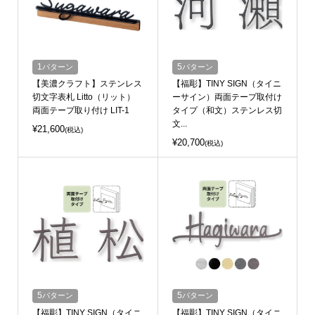
1
パターン
5
パターン
【美濃クラフト】ステンレス
【福彫】TINY SIGN（タイニ
切文字表札 Litto（リット）
ーサイン）両面テープ取付け
両面テープ取り付け LIT-1
タイプ（和文）ステンレス切
文...
¥21,600
(税込)
¥20,700
(税込)
5
パターン
5
パターン
【福彫】TINY SIGN（タイニ
【福彫】TINY SIGN（タイニ