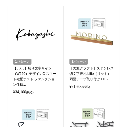
1
パターン
1
パターン
【LIXIL】切り文字サインF
【美濃クラフト】ステンレス
（W220）デザインC スマー
切文字表札 Litto（リット）
ト宅配ポスト ファンクショ
両面テープ取り付け LIT-2
ン仕様...
¥21,600
(税込)
¥34,100
(税込)