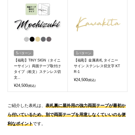
5
パターン
1
パターン
【福彫】TINY SIGN（タイニ
【福彫】金属表札 タイニー
ーサイン）両面テープ取付け
サイン ステンレス切文字 KT
タイプ（欧文）ステンレス切
R-1
文...
¥24,500
(税込)
¥24,500
(税込)
ご紹介した表札は、
表札裏に屋外用の強力両面テープが最初か
ら付いているため、別で両面テープを用意しなくていいのも便
利なポイント
です。