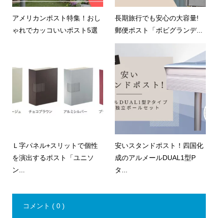
アメリカンポスト特集！おし
長期旅行でも安心の大容量!
ゃれでカッコいいポスト5選
郵便ポスト「ボビグランデ...
Ｌ字パネル+スリットで個性
安いスタンドポスト！四国化
を演出するポスト「ユニソ
成のアルメールDUAL1型P
ン...
タ...
コメント ( 0 )