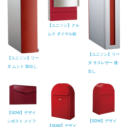
【ユニソン】クル
ムⅡ ダイヤル錠
【ユニソン】リー
【ユニソン】リー
ダ サスレザー 後
ダ ムント 前出し
出し
【SDW】デザイ
【SDW】デザイ
ンポスト メイフ
【SDW】デザイ